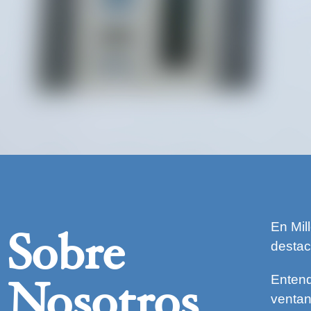
En Mil
Sobre
destac
Entend
Nosotros
ventan