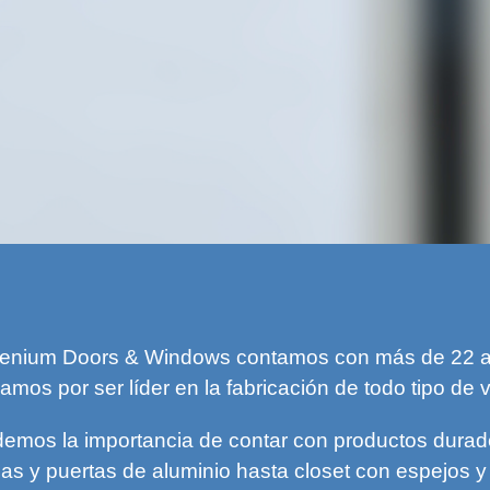
lenium Doors & Windows contamos con más de 22 a
amos por ser líder en la fabricación de todo tipo de 
emos la importancia de contar con productos durade
as y puertas de aluminio hasta closet con espejos y b