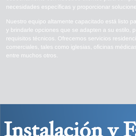
necesidades específicas y proporcionar solucion
Nuestro equipo altamente capacitado está listo p
y brindarle opciones que se adapten a su estilo, 
requisitos técnicos. Ofrecemos servicios residenc
comerciales, tales como iglesias, oficinas médica
entre muchos otros.
Instalación y F