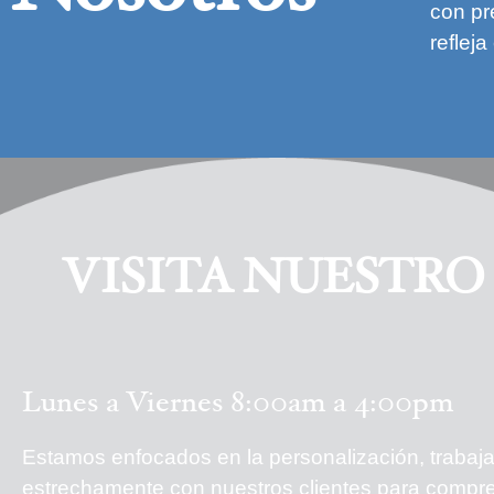
con pr
reflej
VISITA NUESTRO
Lunes a Viernes 8:00am a 4:00pm
Estamos enfocados en la personalización, traba
estrechamente con nuestros clientes para compr