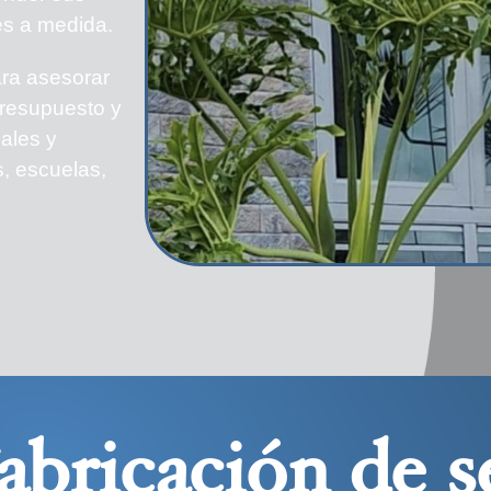
es a medida.
ara asesorar
presupuesto y
iales y
s, escuelas,
abricación de s