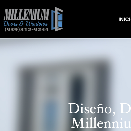
INIC
Diseño, D
Millenni