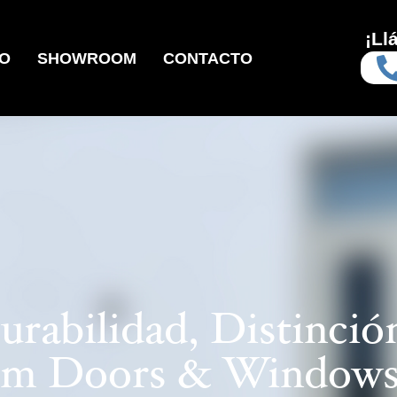
¡Ll
IO
SHOWROOM
CONTACTO
urabilidad, Distinció
um Doors & Window