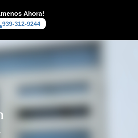
ámenos Ahora!
939-312-9244
n
s